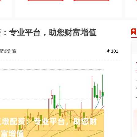
资：专业平台，助您财富增值
配资诈骗
101