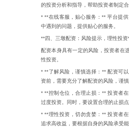
的投资分析和指导，帮助投资者制定合
* **在线客服，贴心服务：** 平台
中遇到的问题，提供贴心的服务。
**四、三墩配资：风险提示，理性投资*
配资本身具有一定的风险，投资者在
性投资。
* **了解风险，谨慎选择：** 配
资前，需要充分了解配资的风险，谨慎
* **控制仓位，合理止损：** 投
过度投资。同时，要设置合理的止损点
* **理性投资，切勿贪婪：** 投
追求高收益，要根据自身的风险承受能