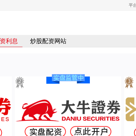
平
资利息
炒股配资网站