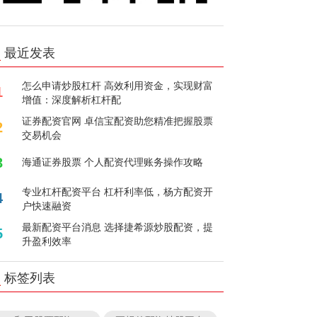
最近发表
怎么申请炒股杠杆 高效利用资金，实现财富
1
增值：深度解析杠杆配
证券配资官网 卓信宝配资助您精准把握股票
2
交易机会
3
海通证券股票 个人配资代理账务操作攻略
专业杠杆配资平台 杠杆利率低，杨方配资开
4
户快速融资
最新配资平台消息 选择捷希源炒股配资，提
5
升盈利效率
标签列表