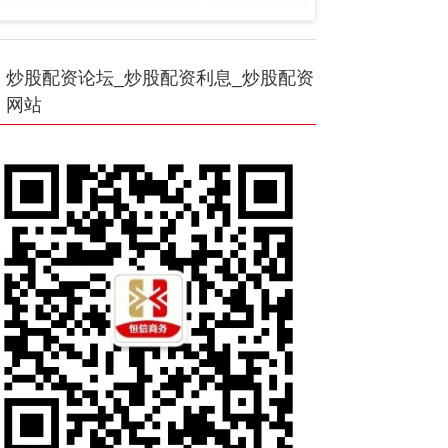
炒股配资论坛_炒股配资利息_炒股配资
网站