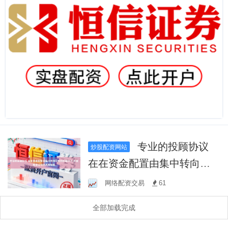
专业的投顾协议
炒股配资网站
在在资金配置由集中转向分
散的阶段中下,外盘配资公司
网络配资交易
61
的风险限额
全部加载完成